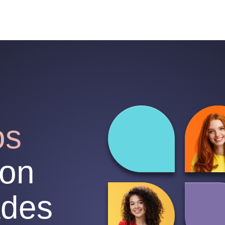
os
on
ades